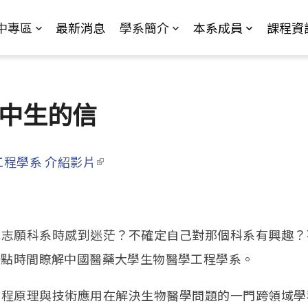
Jump to Main content
Jump to Navigation
中專區
最新消息
學系簡介
本系成員
課程資
中生的信
工程學系 介紹影片
(link is external)
願科系時感到迷茫？不確定自己對那個科系有興趣？
一點時間瞭解中國醫藥大學生物醫學工程學系。
原理與技術應用在解決生物醫學問題的一門跨領域學