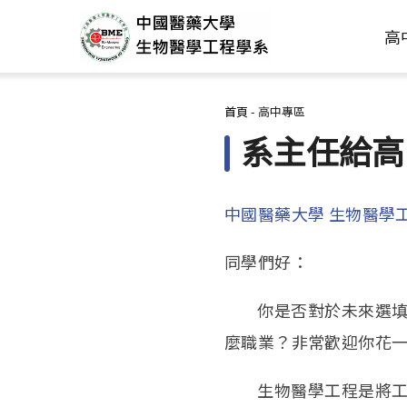
高
您在這裡
首頁
-
高中專區
系主任給高
中國醫藥大學 生物醫學
同學們好：
你是否對於未來選填志
麼職業？非常歡迎你花
生物醫學工程是將工程