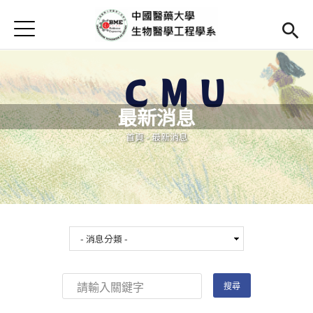
Jump to Main content
Jump to Navigation
首頁
Open submenu (高中專區)
高中專區
最新消息
最新消息
Open submenu (學系簡介)
學系簡介
您在這裡
首頁
-
最新消息
本系成員
Open subm
課程資訊
Open subm
Open submenu (法規/表單)
法規/表單
Open submenu (重要連結)
重要連結
En
(link is external)