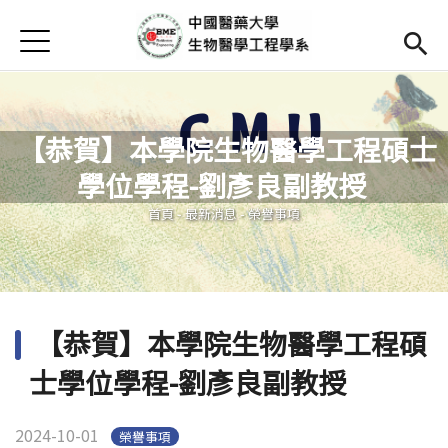
Jump to Main content
Jump to Navigation
首頁
Open submenu (高中專區)
高中專區
最新消息
​ 【恭賀】本學院生物醫學工程碩士
Open submenu (學系簡介)
學系簡介
學位學程-劉彥良副教授 ​
您在這裡
本系成員
Open subm
首頁
-
最新消息
-
榮譽事項
課程資訊
Open subm
Open submenu (法規/表單)
法規/表單
​ 【恭賀】本學院生物醫學工程碩
Open submenu (重要連結)
重要連結
士學位學程-劉彥良副教授 ​
En
(link is external)
2024-10-01
榮譽事項