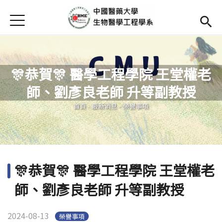
Jump to Main content
Jump to Navigation
首頁
Open submenu (高中專區)
高中專區
最新消息
🎊恭賀🎊 醫學工程學院 王堂權老
Open submenu (學系簡介)
學系簡介
師、劉彥良老師 升等副教授
您在這裡
本系成員
Open subm
首頁
-
最新消息
-
榮譽事項
課程資訊
Open subm
Open submenu (法規/表單)
法規/表單
🎊恭賀🎊 醫學工程學院 王堂權老
Open submenu (重要連結)
重要連結
師、劉彥良老師 升等副教授
En
(link is external)
2024-08-13
榮譽事項