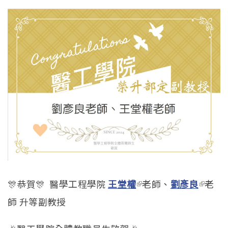
🎊恭賀🎊 醫學工程學院
王堂權
(link is external)
老師、
劉彥良
(link is
老
師 升等副教授
extern