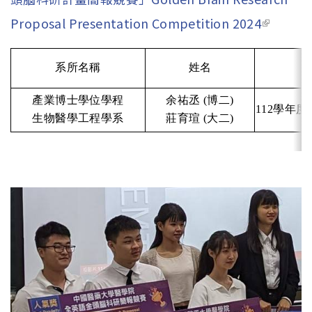
Proposal Presentation Competition 2024
(link is
external
系所名稱
姓名
產業博士學位學程
余祐丞 (博二)
112學年
生物醫學工程學系
莊育瑄 (大二)