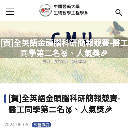
Jump to Main content
Jump to Navigation
首頁
Open submenu (高中專區)
高中專區
最新消息
[賀]全英語金頭腦科研簡報競賽-醫工
Open submenu (學系簡介)
學系簡介
同學第二名🥈、人氣獎🎉
您在這裡
本系成員
Open subm
首頁
-
最新消息
-
榮譽事項
課程資訊
Open subm
Open submenu (法規/表單)
法規/表單
[賀]全英語金頭腦科研簡報競賽-
Open submenu (重要連結)
重要連結
醫工同學第二名🥈、人氣獎🎉
En
(link is external)
2024-06-05
榮譽事項