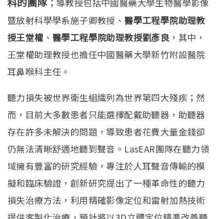
科的團隊
；導教授包括中國醫藥大學生物醫學影像
暨放射科學學系施子卿教授、
醫學工程學院助理教
授王堂權
、
醫學工程學院助理教授劉彥良
，其中，
王堂權助理教授也擔任中國醫藥大學新竹附設醫院
耳鼻喉科主任。
聽力損失被世界衛生組織列為世界第四大殘疾；然
而，目前大多數患者只能選擇配戴助聽器，助聽器
存在許多未解決的問題，導致患者花費大量金錢卻
仍無法清晰舒適地聽到聲音。LasEAR團隊在聽力領
域擁有豐富的研究經驗，專注於人耳聲音傳輸的模
擬和臨床驗證，創新研究提出了一種革命性的聽力
損失治療方法，利用精確影像定位和雷射加熱技術
提供客製化治療，預計將以3D立體定位精準改善聽