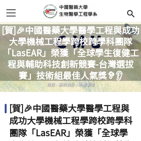
Jump to Main content
Jump to Navigation
首頁
Open submenu (高中專區)
高中專區
[賀]🎉中國醫藥大學醫學工程與成功
最新消息
大學機械工程學跨校跨學科團隊
「LasEAR」榮獲「全球學生復健工
Open submenu (學系簡介)
學系簡介
您在這裡
程與輔助科技創新競賽-台灣選拔
本系成員
Open subm
賽」技術組最佳人氣獎🦻👂
課程資訊
Open subm
首頁
-
最新消息
-
榮譽事項
Open submenu (法規/表單)
法規/表單
[賀]🎉中國醫藥大學醫學工程與
Open submenu (重要連結)
重要連結
成功大學機械工程學跨校跨學科
En
(link is external)
團隊「LasEAR」榮獲「全球學