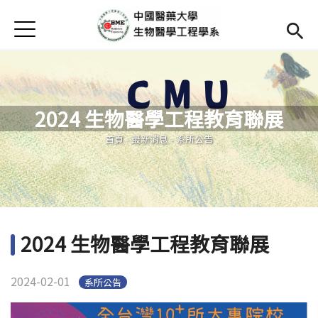
Jump to Main content
Jump to Navigation
首頁
Open submenu (高中專區)
高中專區
最新消息
2024 生物醫學工程教育聯展
Open submenu (學系簡介)
學系簡介
您在這裡
首頁
-
最新消息
-
系所公告
本系成員
Open subm
課程資訊
Open subm
Open submenu (法規/表單)
法規/表單
2024 生物醫學工程教育聯展
Open submenu (重要連結)
重要連結
2024-02-01
系所公告
En
(link is external)