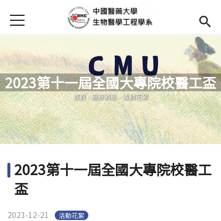
Jump to Main content
Jump to Navigation
首頁
Open submenu (高中專區)
高中專區
最新消息
2023第十一屆全國大專院校醫工盃
Open submenu (學系簡介)
學系簡介
您在這裡
首頁
-
最新消息
-
活動花絮
本系成員
Open subm
課程資訊
Open subm
Open submenu (法規/表單)
法規/表單
2023第十一屆全國大專院校醫工
Open submenu (重要連結)
重要連結
盃
En
(link is external)
2023-12-21
活動花絮